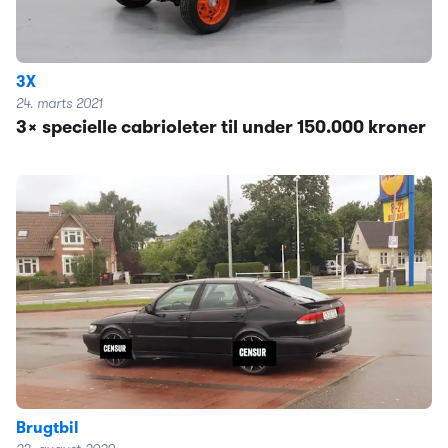
3X
24. marts 2021
3x specielle cabrioleter til under 150.000 kroner
Brugtbil