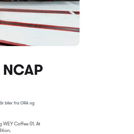
ro NCAP
r biler fra ORA og 
 WEY Coffee 01. At 
ition.