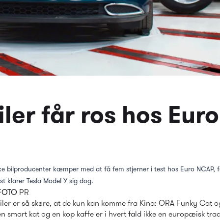
iler får ros hos Eu
 bilproducenter kæmper med at få fem stjerner i test hos Euro NCAP, få
t klarer Tesla Model Y sig dog.
 FOTO
 PR
ler er så skøre, at de kun kan komme fra Kina: ORA Funky Cat og
en smart kat og en kop kaffe er i hvert fald ikke en europæisk trad