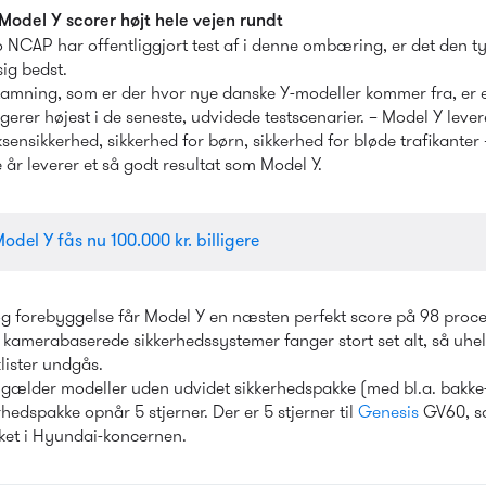
Model Y scorer højt hele vejen rundt
o NCAP har offentliggjort test af i denne ombæring, er det den t
sig bedst.
tamning, som er der hvor nye danske Y-modeller kommer fra, er en
erer højest i de seneste, udvidede testscenarier. – Model Y levere
ksensikkerhed, sikkerhed for børn, sikkerhed for bløde trafikanter
re år leverer et så godt resultat som Model Y.
odel Y fås nu 100.000 kr. billigere
og forebyggelse får Model Y en næsten perfekt score på 98 proc
s kamerabaserede sikkerhedssystemer fanger stort set alt, så uheld
ister undgås.
er gælder modeller uden udvidet sikkerhedspakke (med bl.a. bakk
edspakke opnår 5 stjerner. Der er 5 stjerner til 
Genesis
 GV60, so
rket i Hyundai-koncernen.