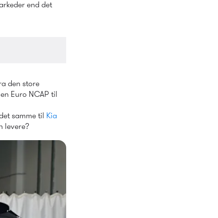
arkeder end det 
a den store 
en Euro NCAP til 
det samme til 
Kia 
n levere?