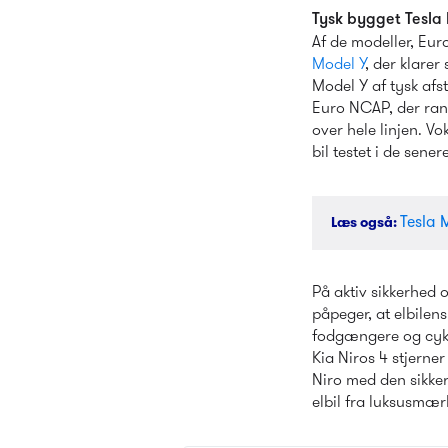
Tysk bygget Tesla 
Af de modeller, Eur
Model Y
, der klarer 
Model Y af tysk afs
Euro NCAP, der rang
over hele linjen. Vo
bil testet i de sene
Tesla M
Læs også
: 
På aktiv sikkerhed 
påpeger, at elbilen
fodgængere og cykl
Kia Niros 4 stjern
Niro med den sikkerh
elbil fra luksusmæ