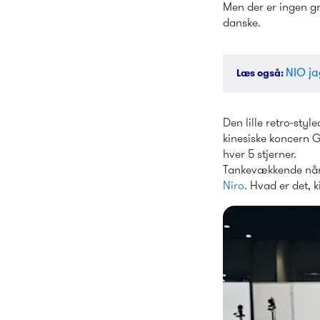
Men der er ingen gr
danske.
NIO jag
Læs også
: 
Den lille retro-sty
kinesiske koncern G
hver 5 stjerner.
Tankevækkende når E
Niro
. Hvad er det,