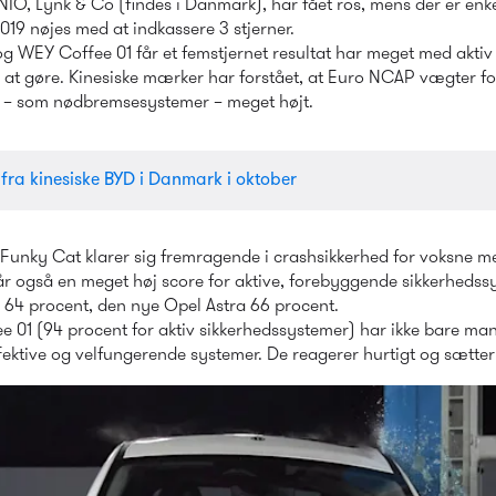
2019 nøjes med at indkassere 3 stjerner.
 WEY Coffee 01 får et femstjernet resultat har meget med aktiv 
 at gøre. Kinesiske mærker har forstået, at Euro NCAP vægter f
 – som nødbremsesystemer – meget højt.
r fra kinesiske BYD i Danmark i oktober
Funky Cat klarer sig fremragende i crashsikkerhed for voksne me
r også en meget høj score for aktive, forebyggende sikkerhedssy
 64 procent, den nye Opel Astra 66 procent.
 01 (94 procent for aktiv sikkerhedssystemer) har ikke bare mang
ktive og velfungerende systemer. De reagerer hurtigt og sætter e