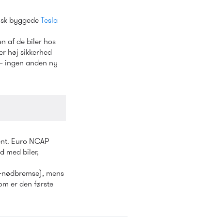
ysk byggede 
Tesla 
 af de biler hos 
r høj sikkerhed 
 – ingen anden ny 
ent. Euro NCAP 
 med biler, 
e-nødbremse), mens 
m er den første 