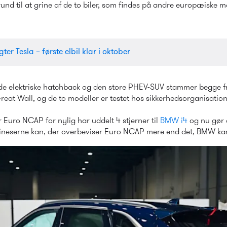
und til at grine af de to biler, som findes på andre europæiske m
ter Tesla – første elbil klar i oktober
lede elektriske hatchback og den store PHEV-SUV stammer begge fr
reat Wall, og de to modeller er testet hos sikkerhedsorganisation
uro NCAP for nylig har uddelt 4 stjerner til 
BMW i4
 og nu gør 
 kineserne kan, der overbeviser Euro NCAP mere end det, BMW ka