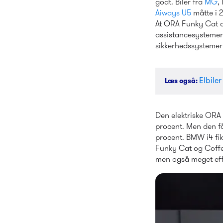
godt. Biler fra 
MG
Aiways U5
 måtte i 
At ORA Funky Cat og
assistancesystemer
sikkerhedssystemer
Elbile
Læs også
: 
Den elektriske ORA 
procent. Men den få
procent. BMW i4 fik
Funky Cat og Coffee
men også meget effe