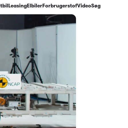
tbil
Leasing
Elbiler
Forbrugerstof
Video
Søg