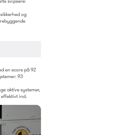
, NIO, Lynk & Co (findes i Danmark), har fået ros, mens der er enkelte svipsere: 
sikkerhed og 
orebyggende 
d en score på 92 
stemer: 93 
e aktive systemer, 
ffektivt ind.