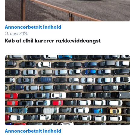
Annoncørbetalt indhold
11. april 2025
Køb af elbil kurerer rækkeviddeangst
Annoncørbetalt indhold