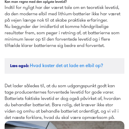
Kan man regne med den oplyste levetid?
Indtil for nyligt har der været tale om en teoretisk levetid, 
da den moderne elbil med lithium-batterier ikke har været 
på vejen længe nok til at skabe praktiske erfaringer.
Nu begynder der imidlertid at komme håndgribelige 
resultater frem, som peger i retning af, at batterierne som 
minimum lever op til den forventede levetid og i flere 
tilfælde klarer batterierne sig bedre end forventet.
Hvad koster det at lade en elbil op?
Læs også
: 
Det lader således til, at du som udgangspunkt godt kan 
tage producenternes forventede levetid for gode varer. 
Batteriets faktiske levetid er dog også påvirket af, hvordan 
du behandler batteriet. Bare rolig, det kræver ikke stor 
viden og omhu at behandle batteriet ordentligt, og vi vil i 
det næste forklare, hvad du skal være opmærksom på.